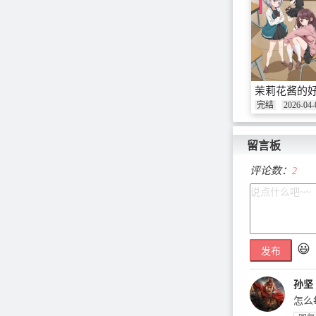
茉莉花酱的
完结
2026-04-
留言板
评论数：
2
😃
发布
孙坚
怎么