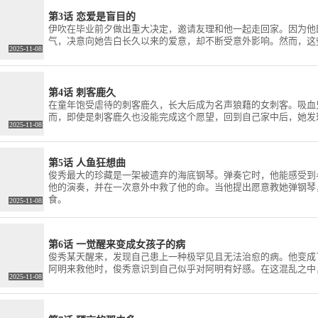
木くんが銃弾
が宇宙規模で
第3话 恋爱是盲目的
コメ「恋は盲
伊吹在毕业前夕做出重大决定，邀请友理和他一起走回家。因为他
れた殺し屋少
气，决意向她告白长久以来的爱意，却不断受意外影响。然而，这
2025-11-08
カク」、海中
る少年と人魚
ソディ」、ジ
超えて“自分
第4话 刺客鹿久
ける「目が覚
在童年饱受虐待的刺客鹿久，长大后成为名声狼藉的女刺客。吸血鬼
なっていた
而，即使是刺客鹿久也没能完成这个愿望，回到自己家中后，她发
命を背負った
2025-11-08
語「予言のナ
ける姉妹の嫉
て成長を描く
第5话 人鱼狂想曲
作品。「チェ
俊秀最大的珍藏是一架被遗弃的海底钢琴。弹奏它时，他能感受到
「ルックバッ
他的演奏，并在一次意外中救了他的命。当他提出愿意教她弹钢琴
いわれる「予
食。
2025-11-08
「妹の姉」な
暴で、無邪気
本タツキの原
群が、今鮮や
第6话 一觉醒来变成女孩子的病
て動き出す
俊秀某天醒来，发现自己患上一种极罕见且无法治愈的病。他变成
AST】📌
阿明来救他时，俊秀意识到自己似乎对阿明有好感。在这混乱之中
2025-11-08
ワトリがい
:長屋誠志郎
ザイ
ZEXCS / キャ