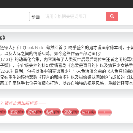
6》
链锯人》和《Look Back -蓦然回首-》响乎盛名的鬼才漫画家藤本树，
，以及人际之间的情感纠葛，如今这些作品全部动画化！
焦于《17-21》的动画化合集，内容涵盖了人类灭亡后最后两位生还者之间
子弹》，宇宙级失控的科幻爱情喜剧《恋爱是盲目的》以及疯狂少女杀手的爱
焦于《22-26》系列，包括以海中钢琴谱写少年与人鱼浪漫恋曲的《人鱼狂
兄妹重生的殒地悲歌《预言的那由多》以及描绘姐妹间嫉妒与成长的《妹
画工作室联手七位导演精心打造，以各自独特的视觉风格，重新诠释藤本
确？请点击添加新标签 ——
(0)
恋爱
(0)
奇幻
(0)
动作
(0)
漫改
(0)
R(L)
(0)
+