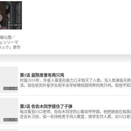
2025-09-03
告編公開／
チェンソーマ
バック」原作
キ が描いた短
アニメ化決
) プライムビデ
 /
━━━━━━━━━
第1话 庭院里曾有两只鸡
7歳から26歳
时值2019年，外星人靠变形能力几乎毁灭了人类。当人类濒临灭
み切り作品を
活。现在轮到外星学生阳平去学校喂校园饲养的两只鸡。但他不知
「藤本タツキ
2025-11-08
」、「藤本タツ
6」。この2冊に
作品のアニメ
第2话 佐佐木同学接住了子弹
メ化されるの
每次看到川口老师，佐佐木同学的心都会怦怦跳。他把她放在极高
した世界で生
还去补习班，但一名持枪男子闯入教室，挟学生作人质，对川口老
絆を描く「庭
2025-11-08
リがいた。」
期の衝動がさ