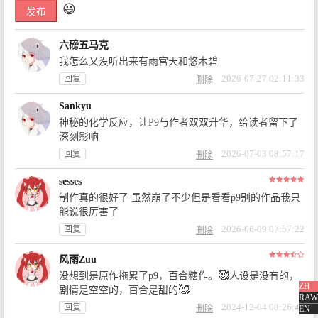
😃
发布
六磅五马克
我怎么又没听出来有雨宫天和悠木碧
2026-07-27 02:11:33
回复
删除
Sankyu
神秘的化学反应，让P9与作者双双升华，给读者留下了
深刻影响
2026-07-03 08:57:17
回复
删除
sesses
制作真的很好了 虽然崩了不少但是看看p9别的作品我只
能说很厉害了
2026-06-09 07:57:22
回复
删除
风雨Zuu
🥰
没想到是原作拖累了p9，百合糖作。
人设是没有的，
ZH
🥰
剧情是空空的，百合是甜的
RAW
2024-12-04 08:26:45
回复
删除
EN