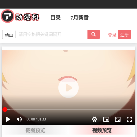
目录
7月新番
登录
注册
PV剧集
OP 『Red Liberation』
00:00 / 01:33
首播：
截图预览
视频预览