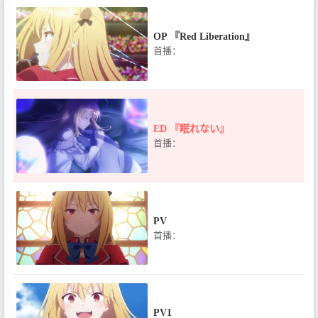
OP 『Red Liberation』
首播：
ED 『眠れない』
首播：
PV
首播：
PV1