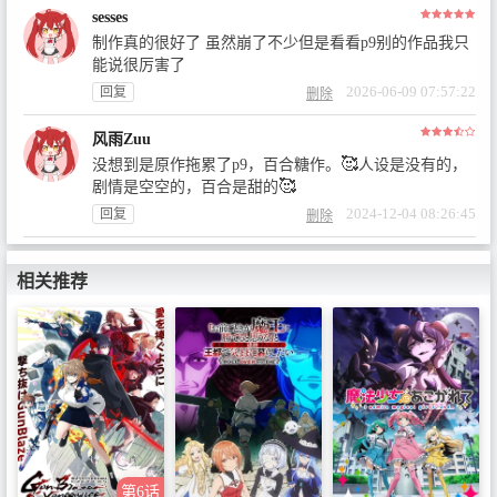
sesses
あむ
制作真的很好了 虽然崩了不少但是看看p9别的作品我只
Fiction 編む ように
能说很厉害了
2026-06-09 07:57:22
回复
删除
第2话 以下犯上 大爆发
つかえ
首播：2023-10-14
MP 使え たら
风雨Zuu
🥰
没想到是原作拖累了p9，百合糖作。
人设是没有的，
いま
きみ
しら
🥰
剧情是空空的，百合是甜的
今 も 君 をまだ 知ら ないまんま？
2024-12-04 08:26:45
回复
删除
第3话 家里蹲吸血鬼的黑暗面
あかく
そまっ
ひとみ
首播：2023-10-21
朱く 染まっ てく その 瞳 で
相关推荐
このさき
み
この先 を 視 せてよ
第4话 孤红之恤
やさしい
つみ
ゆるして
首播：2023-10-28
“優しい 罪 で 許して”
きみ
いち
つぶ
のみ
こん
(君 の 一 粒 飲み 込ん だ)
第5话 佐久奈·梅茉瓦与七红天们
ぼく
ねむら
第6话