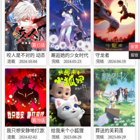
第15话
反馈
咬人是不对的 动态漫
邂逅她的少女时代
守龙者
报错
连载
2024-10-04
完结
2024-05-23
完结
2024-04-19
第70话
我只想安静地打游戏 动态漫
给我来个小狐狸
葬送的芙莉莲
连载
2024-02-02
完结
2023-09-29
完结
2023-09-29