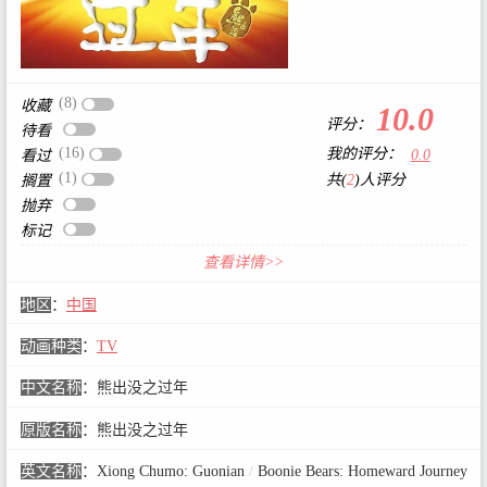
(8)
收藏
10.0
评分：
待看
(16)
我的评分：
0.0
看过
(1)
共(
2
)人评分
搁置
抛弃
标记
查看详情>>
地区
：
中国
动画种类
：
TV
中文名称
：
熊出没之过年
原版名称
：
熊出没之过年
英文名称
：
Xiong Chumo: Guonian
/
Boonie Bears: Homeward Journey