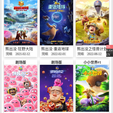
ZH
熊出没·狂野大陆
熊出没·重返地球
熊出没之怪兽计划2
RAW
完结
2021-02-12
完结
2022-02-01
完结
2022-08-12
EN
剧场版
剧场版
小小世界#1