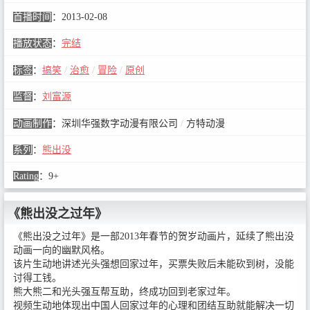
首播时间
：
2013-02-08
播放状态
：
完结
标签
：
搞笑
/
治愈
/
冒险
/
原创
监督
：
刘富源
动画制作
：
深圳华强数字动漫有限公司
/
方特动漫
系列
：
熊出没
Rating
：
9+
《熊出没之过年》
《熊出没之过年》是一部2013年春节的贺岁动画片，延续了熊出没
动画一向的幽默风格。
该片生动地讲述光头强想回家过年，买票失败后未能砍到树，没能
讨得工钱。
熊大熊二和光头强互帮互助，终成功回到老家过年。
视频生动地体现出中国人回家过年的心理和团结互助就能解决一切