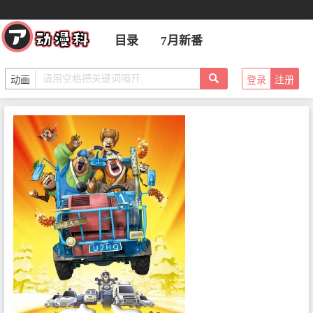
目录
7月新番
登录
注册