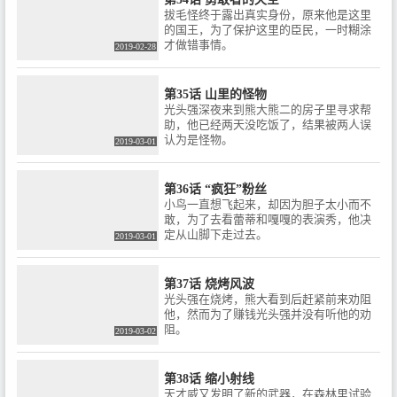
拔毛怪终于露出真实身份，原来他是这里
的国王，为了保护这里的臣民，一时糊涂
才做错事情。
2019-02-28
第35话 山里的怪物
光头强深夜来到熊大熊二的房子里寻求帮
助，他已经两天没吃饭了，结果被两人误
认为是怪物。
2019-03-01
第36话 “疯狂”粉丝
小鸟一直想飞起来，却因为胆子太小而不
敢，为了去看蕾蒂和嘎嘎的表演秀，他决
定从山脚下走过去。
2019-03-01
第37话 烧烤风波
光头强在烧烤，熊大看到后赶紧前来劝阻
他，然而为了赚钱光头强并没有听他的劝
阻。
2019-03-02
第38话 缩小射线
天才威又发明了新的武器，在森林里试验