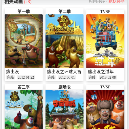
时间排序
/
默认排序
相关动画
(28)
第一季
第二季
TVSP
熊出没
熊出没之环球大冒险
熊出没之过年
完结
2012-01-22
完结
2012-06-01
完结
2013-02-08
第三季
剧场版
TVSP