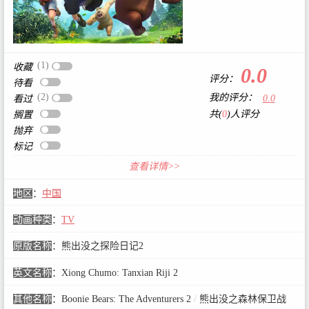
(1)
收藏
0.0
评分：
待看
(2)
我的评分：
0.0
看过
共(
0
)人评分
搁置
抛弃
标记
查看详情>>
地区
：
中国
动画种类
：
TV
原版名称
：
熊出没之探险日记2
英文名称
：
Xiong Chumo: Tanxian Riji 2
其他名称
：
Boonie Bears: The Adventurers 2
/
熊出没之森林保卫战