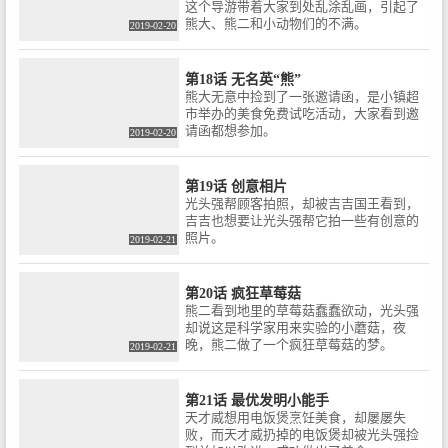
这个导游带着大家到处乱涂乱画，引起了
熊大、熊二和小动物们的不满。
2019-02-20
第18话 无名英“熊”
熊大无意中捡到了一张邀请函，是小镇超
市举办的美食免费试吃活动，大家看到邀
请函都想参加。
2019-02-20
第19话 创意相片
光头强帮顾客拍照，却被吉吉国王看到，
吉吉也想要让光头强帮它拍一些有创意的
照片。
2019-02-21
第20话 疯狂草莓菇
熊二看到地里的草莓菇蠢蠢欲动，光头强
却说这是科学家用来实验的小蘑菇，夜
晚，熊二做了一个疯狂草莓菇的梦。
2019-02-21
第21话 最优发明小能手
天才威想用电饭煲烹饪美食，却屡屡失
败，而天才威扔掉的电饭煲却被光头强捡