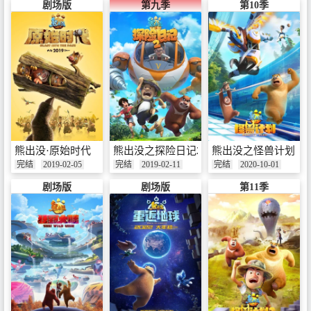
剧场版
第九季
第10季
熊出没·原始时代
熊出没之探险日记2
熊出没之怪兽计划
完结
2019-02-05
完结
2019-02-11
完结
2020-10-01
剧场版
剧场版
第11季