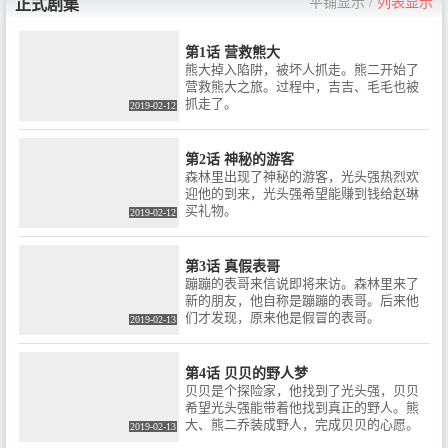
平铺显示
/
列表显示
正式剧集
第1话 营救熊大
熊大掉入陷阱，被坏人抓走。熊二开始了
营救熊大之旅。过程中，吉吉、毛毛也被
抓走了。
2019-02-12
第2话 神秘的游客
森林里出现了神秘的游客，光头强热烈欢
迎他的到来，光头强希望能赚到钱给赵琳
买礼物。
2019-02-12
第3话 真假表哥
蹦蹦的表哥来信说即将来访。森林里来了
新的朋友，他自称是蹦蹦的表哥。后来他
们才发现，原来他是假冒的表哥。
2019-02-13
第4话 贝贝的野人梦
贝贝是个探险家，他找到了光头强，贝贝
希望光头强能带着他找到真正的野人。熊
大、熊二乔装成野人，完成贝贝的心愿。
2019-02-13