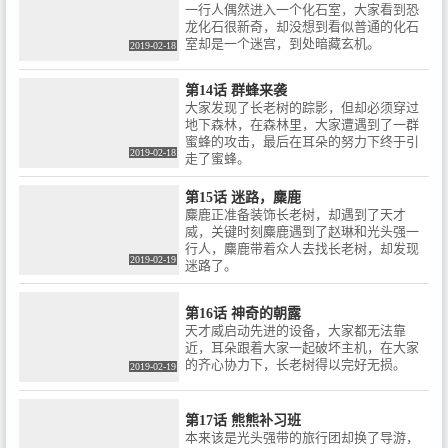
一行人偶然进入一个化石室，大家看到恐
龙化石很新奇，却没想到看似普通的化石
室却是一个迷宫，到处暗藏玄机。
2019-02-18
第14话 群蜂来袭
大家发现了长老树的踪影，但却必须穿过
地下森林，在森林里，大家遭遇到了一群
蜜蜂的攻击，最后在耳朵的努力下终于引
2019-02-18
走了蜜蜂。
第15话 迷路，麋鹿
麋鹿正准备装饰长老树，却遇到了天才
威，关键时刻麋鹿遇到了赵琳和光头强一
行人，麋鹿带着众人去找长老树，却发现
2019-02-19
迷路了。
第16话 神奇的朝露
天才威启动先进的设备，大家都无法靠
近，耳朵跟着大家一起破坏主机，在大家
的齐心协力下，长老树得以完好无损。
2019-02-19
第17话 熊熊补习班
本来该是光头强带的旅行团却换了导游，