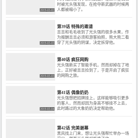
时被光头强发现，在抢夺新武器的时候两
人都被缩小了。
2019-03-02
第39话 特殊的邀请
吉吉和毛毛收到了光头强的很多水果，作
为报酬吉吉必须和游客拍照，熊大熊二看
穿了光头强的阴谋，决定拆穿他。
2019-03-03
第40话 疯狂网购
光头强新买了智能手机，然而却掉在了地
上，正好被吉吉捡到了，于是开启了疯狂
的网购之旅。
2019-03-03
第41话 偶像奶奶
光头强想把招牌挂上，这样能够吸引更多
的客人，然而却因为身高不够挂不上去，
此时路过的大象奶奶决定帮助他。
2019-03-04
第42话 完美谢幕
黑风找上门来，想让光头强帮忙举办一场