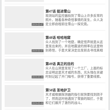
第47话 挺进雪山
观测站的监控器拍到了雪山上许多反常的
照片，随着各种奇怪事情的发生，众人决
定立即启程前往雪山一探究竟。
2019-03-07
第48话 哈哈地窟
众人找到了一个地窟，确定怪声就是从这
里发出来的，并且地震波的频率在这里特
别奇怪，于是大家决定出发前去寻找真相
2019-03-07
第49话 真正的目的
众人在山洞里发现了一个工厂，上面的标
志证明这是天才威的东西，光头强在关键
时刻记起了开门暗号，获得了重要线索。
2019-03-08
第50话 圣地护卫
天才威根据探测器的指引就快要找到团子
了，然而这时他遇到了雪狼的阻拦，于是
和它们展开了激烈的战斗。
2019-03-08