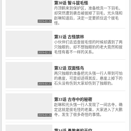
第30话 智斗拔毛怪
丹顶鹤来到保护区，准备梳洗一下羽毛，
却突然遭到袭击被拔掉了羽毛，光头强和
赵琳知道后，决定一定要抓住这个拔毛
2019-02-26
怪。
第31话 古怪禁林
小伙伴们去追查拔毛怪的时候却遇到了两
只独眼豹，却不想独眼豹的老大竟然和拔
毛怪有着不一样的关系。
2019-02-27
第32话 双面怪鸟
两只独眼豹准备把光头强一行人带到可怕
的悬崖，可是却适得其反，悬崖上掉下的
石头没有伤到大家却伤到了独眼豹。
2019-02-27
第33话 古寺中的秘密
赵琳和光头强一行人发现了一间古寺，确
定这就是拔毛怪的老巢，大家进入了大鹏
寺，发生了很多奇怪的事情。
2019-02-28
第34话 勇敢者的天空