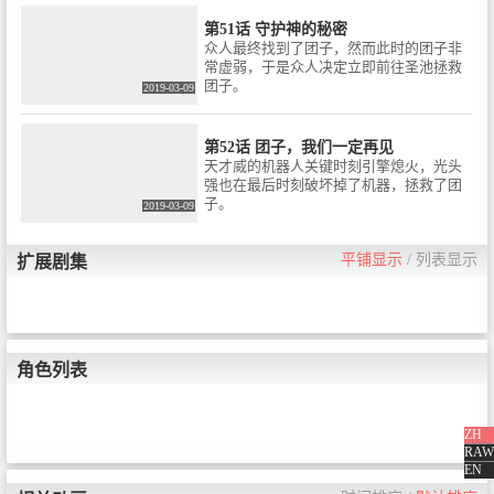
第51话 守护神的秘密
众人最终找到了团子，然而此时的团子非
常虚弱，于是众人决定立即前往圣池拯救
团子。
2019-03-09
第52话 团子，我们一定再见
天才威的机器人关键时刻引擎熄火，光头
强也在最后时刻破坏掉了机器，拯救了团
子。
2019-03-09
平铺显示
/
列表显示
扩展剧集
角色列表
ZH
RAW
EN