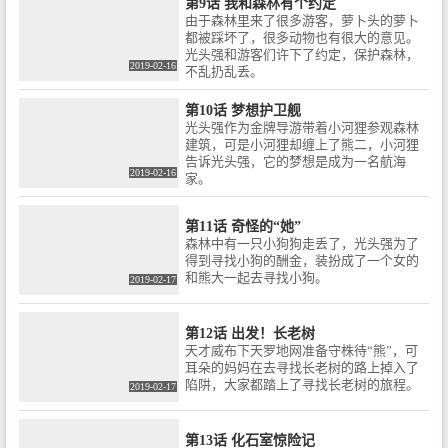
第9话 我和森林有个约定
由于森林里来了很多游客，萝卜头的萝卜
都被踩坏了，很多动物也有很大的意见。
光头强和游客们许下了约定，保护森林，
2019-02-16
不乱扔乱丢。
第10话 梦想护卫舰
光头强作为金牌导游带着小河狸参观森林
建筑，可是小河狸却缠上了熊二，小河狸
告诉光头强，它的梦想是成为一名航海
2019-02-16
家。
第11话 奇怪的“她”
森林中有一只小狗狗走丢了，光头强为了
得到寻找小狗的酬金，装扮成了一个女的
和熊大一起去寻找小狗。
2019-02-17
第12话 出发！长老树
天才威布下天罗地网准备守株待“熊”，可
耳朵的妈妈在去寻找长老树的路上掉入了
陷阱，大家都踏上了寻找长老树的旅程。
2019-02-17
第13话 化石室惊险记