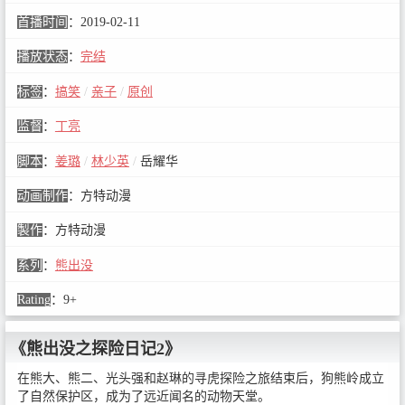
首播时间
：
2019-02-11
播放状态
：
完结
标签
：
搞笑
/
亲子
/
原创
监督
：
丁亮
脚本
：
姜璐
/
林少英
/
岳耀华
动画制作
：
方特动漫
製作
：
方特动漫
系列
：
熊出没
Rating
：
9+
《熊出没之探险日记2》
在熊大、熊二、光头强和赵琳的寻虎探险之旅结束后，狗熊岭成立
了自然保护区，成为了远近闻名的动物天堂。