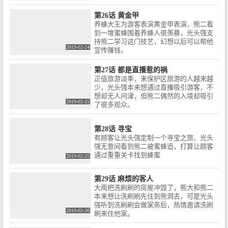
第26话 黄金甲
养蜂大王为游客表演黄金甲表演，熊二看
到一堆蜜蜂围着养蜂人很羡慕，光头强支
持熊二学习这门技艺，幻想以后可以帮他
2019-02-24
宣传赚钱。
第27话 都是直播惹的祸
正值旅游淡季，来保护区旅游的人越来越
少，光头强本来想通过直播吸引游客，不
想却无人问津，但熊二偶然的入境却吸引
2019-02-25
了很多观众。
第28话 寻宝
有顾客让光头强定制一个寻宝之旅，光头
强无意间看到熊二被蜜蜂追，打算让顾客
通过重重关卡找到蜂蜜
2019-02-25
第29话 麻烦的客人
大雨把洗刷刷的房屋冲毁了，熊大和熊二
本来想让洗刷刷先住到熊洞去，可是光头
强听到洗刷刷会做家务后，热情邀请洗刷
2019-02-26
刷来住他家。