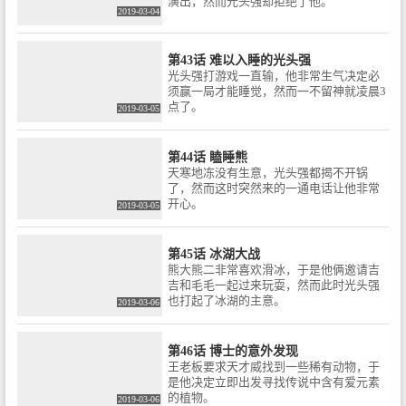
演出，然而光头强却拒绝了他。
2019-03-04
第43话 难以入睡的光头强
光头强打游戏一直输，他非常生气决定必
须赢一局才能睡觉，然而一不留神就凌晨3
点了。
2019-03-05
第44话 瞌睡熊
天寒地冻没有生意，光头强都揭不开锅
了，然而这时突然来的一通电话让他非常
开心。
2019-03-05
第45话 冰湖大战
熊大熊二非常喜欢滑冰，于是他俩邀请吉
吉和毛毛一起过来玩耍，然而此时光头强
也打起了冰湖的主意。
2019-03-06
第46话 博士的意外发现
王老板要求天才威找到一些稀有动物，于
是他决定立即出发寻找传说中含有爱元素
的植物。
2019-03-06