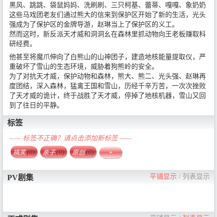
黑风、跳跳、袋鼠妈妈、洗刷刷、三只柯基、蕾蒂、嘎嘎、象奶奶
这些马戏团老友们通过熊大的信来到保护区开始了新的生活，光头
强成为了保护区的金牌导游，赵琳当上了保护区的义工。
然而这时，新反派天才威和洞洞幺在森林里抓动物向王老板赚取科
研经费。
他甚至将魔爪伸向了白熊山的山神团子，建造地核能量提取仪，严
重破坏了雪山的生态环境，威胁着狗熊岭的安全。
为了对抗天才威，保护动物和森林，熊大、熊二、光头强、赵琳再
度团结，深入森林，猛禽王国和雪山，历经千辛万苦，一次次挫败
了天才威的诡计，终于战胜了天才威，停掉了地核机器，雪山又回
到了往日的平静。
标签
—— 标签不正确？请点击添加新标签 ——
搞笑
(0)
亲子
(0)
原创
(0)
+
平铺显示
/
列表显示
PV剧集