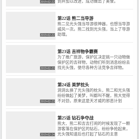
到并加以改进，成功做出了美食。
2019-02-22
第22话 熊二当导游
熊二见光头强当导游很神器，也想当导游
威风一次。熊二找到光头强，当上了导游
助理。
2019-02-22
第23话 吉祥物争霸赛
为了推广旅游，保护区决定挑一只动物做
保护区的吉祥物，动物们听到消息纷纷去
找光头强，使尽各种方法竞争吉祥物。
2019-02-23
第24话 美梦枕头
洞洞幺换了光头强的枕头，熊二和光头强
纷纷做起了美梦，叫都叫不醒，熊大觉得
不对劲，原来这是天才威的邪恶计划
2019-02-23
第25话 钻石争夺战
熊大、熊二和吉吉打闹的时候发现了一颗
游客落在保护区的钻石，纷纷争抢起来，
光头强知道后也打起了钻石的主意
2019-02-24