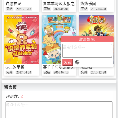
许愿神龙
喜羊羊与灰太狼之羊羊趣冒险
熊熊乐园
完结
2021-01-15
完结
2020-08-01
完结
2017-04-28
留言板 (
0
)
😃
发布
Gon的旱獭
喜羊羊与灰太狼之智趣羊学堂
京剧猫
完结
2017-04-24
完结
2016-07-13
完结
2015-12-28
留言板
评论数：
0