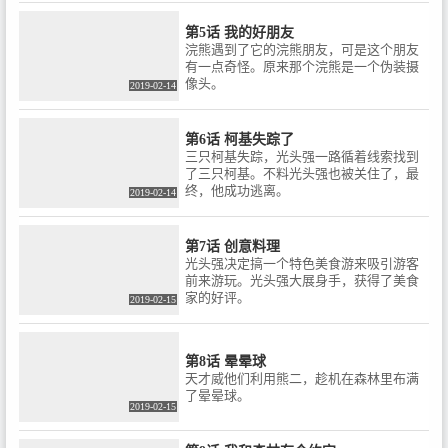
第5话 我的好朋友
浣熊遇到了它的浣熊朋友，可是这个朋友
有一点奇怪。原来那个浣熊是一个伪装摄
像头。
2019-02-14
第6话 柯基失踪了
三只柯基失踪，光头强一路循着线索找到
了三只柯基。不料光头强也被关住了，最
终，他成功逃离。
2019-02-14
第7话 创意料理
光头强决定搞一个特色美食游来吸引游客
前来游玩。光头强大展身手，获得了美食
家的好评。
2019-02-15
第8话 晕晕球
天才威他们利用熊二，趁机在森林里布满
了晕晕球。
2019-02-15