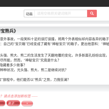
夺宝熊兵》
意外事故，一段笑料十足的误打误撞，将两个外表相似却内容各异的箱子
：自己的“宝贝箱”已经变成了藏有“神秘宝贝”的箱子，更出他意料：“神
头强、熊大、熊二的生活发生了天翻地覆的变化，许多新面孔纷纷出现，
尽所能，然而，“神秘宝贝”究竟是什幺？
又隐藏着多少故事？
种种状况，光头强、熊大、熊二是继续对抗？
宝”旅程中，他们能否以“熊兵”之势，力挽狂澜？
确？请点击添加新标签 ——
(0)
亲子
(0)
+