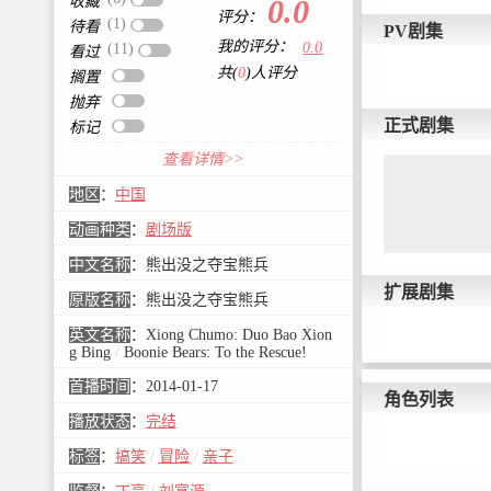
收藏
0.0
评分：
(1)
待看
PV剧集
我的评分：
0.0
(11)
看过
共(
0
)人评分
搁置
抛弃
正式剧集
标记
查看详情>>
地区
：
中国
动画种类
：
剧场版
中文名称
：
熊出没之夺宝熊兵
扩展剧集
原版名称
：
熊出没之夺宝熊兵
英文名称
：
Xiong Chumo: Duo Bao Xion
g Bing
/
Boonie Bears: To the Rescue!
首播时间
：
2014-01-17
角色列表
播放状态
：
完结
标签
：
搞笑
/
冒险
/
亲子