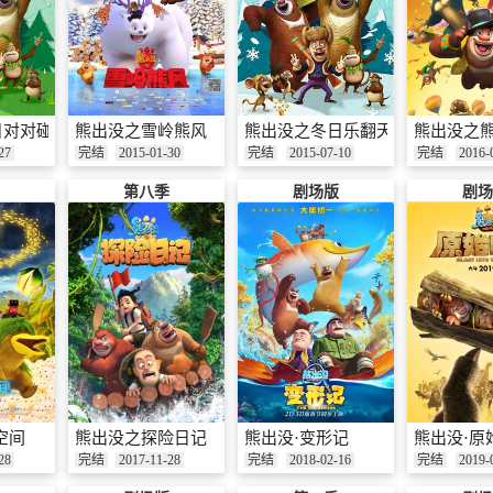
日对对碰
熊出没之雪岭熊风
熊出没之冬日乐翻天
熊出没之
27
完结
2015-01-30
完结
2015-07-10
完结
2016-
第八季
剧场版
剧场
空间
熊出没之探险日记
熊出没·变形记
熊出没·原
28
完结
2017-11-28
完结
2018-02-16
完结
2019-