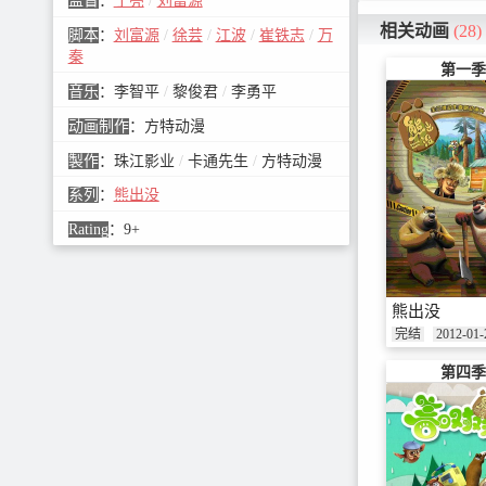
监督
：
丁亮
/
刘富源
相关动画
(28)
脚本
：
刘富源
/
徐芸
/
江波
/
崔铁志
/
万
秦
第一季
音乐
：
李智平
/
黎俊君
/
李勇平
动画制作
：
方特动漫
製作
：
珠江影业
/
卡通先生
/
方特动漫
系列
：
熊出没
Rating
：
9+
熊出没
完结
2012-01-
第四季