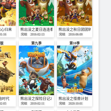
熊心归来
熊出没之夏日连连看
熊出没之秋日团团转
01-16
完结
2016-02-13
完结
2016-06-09
版
第九季
第10季
始时代
熊出没之探险日记2
熊出没之怪兽计划
02-05
完结
2019-02-11
完结
2020-10-01