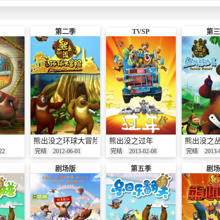
第二季
TVSP
第三
熊出没之环球大冒险
熊出没之过年
熊出没之
22
完结
2012-06-01
完结
2013-02-08
完结
2013-
剧场版
第五季
剧场