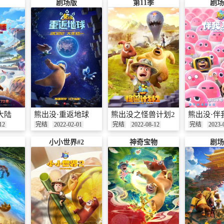
剧场版
第11季
剧场
大陆
熊出没·重返地球
熊出没之怪兽计划2
熊出没·伴
12
完结
2022-02-01
完结
2022-08-12
完结
2023-
小小世界#2
神奇宝物
剧场