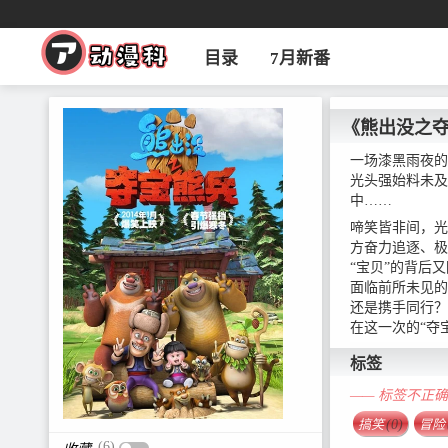
目录
7月新番
《熊出没之
一场漆黑雨夜的
光头强始料未及
中……
啼笑皆非间，光
方奋力追逐、极
“宝贝”的背后
面临前所未见的
还是携手同行？
在这一次的“夺
标签
—— 标签不正
搞笑
(0)
冒险
(6)