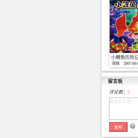
小鲤鱼历险
完结
2007-06-
留言板
评论数：
0
😃
发布