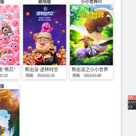
版
剧场版
小小世界#1
我“熊芯”
熊出没·逆转时空
熊出没之小小世界
01-22
完结
2024-02-10
完结
2024-03-08
版
ZH
RAW
EN