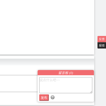
反馈
报错
留言板 (
0
)
😃
发布