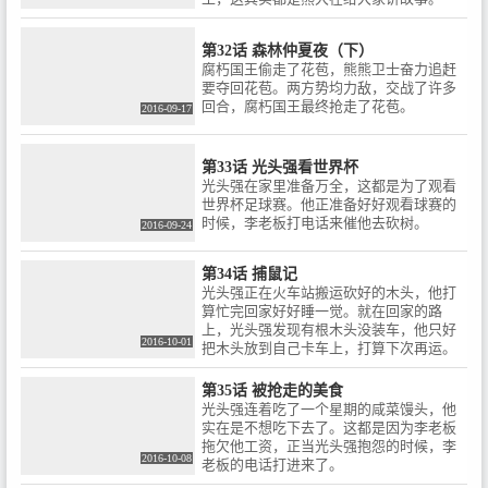
第32话 森林仲夏夜（下）
腐朽国王偷走了花苞，熊熊卫士奋力追赶
要夺回花苞。两方势均力敌，交战了许多
回合，腐朽国王最终抢走了花苞。
2016-09-17
第33话 光头强看世界杯
光头强在家里准备万全，这都是为了观看
世界杯足球赛。他正准备好好观看球赛的
时候，李老板打电话来催他去砍树。
2016-09-24
第34话 捕鼠记
光头强正在火车站搬运砍好的木头，他打
算忙完回家好好睡一觉。就在回家的路
上，光头强发现有根木头没装车，他只好
2016-10-01
把木头放到自己卡车上，打算下次再运。
第35话 被抢走的美食
光头强连着吃了一个星期的咸菜馒头，他
实在是不想吃下去了。这都是因为李老板
拖欠他工资，正当光头强抱怨的时候，李
2016-10-08
老板的电话打进来了。