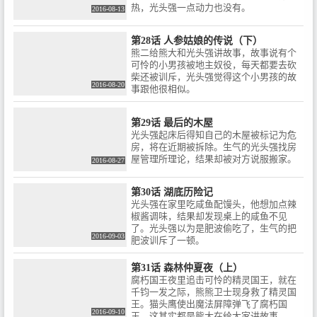
热，光头强一点动力也没有。
2016-08-13
第28话 人参姑娘的传说（下）
熊二给熊大和光头强讲故事，故事说有个
可怜的小男孩被地主奴役，每天都要去砍
柴还被训斥，光头强觉得这个小男孩的故
2016-08-20
事跟他很相似。
第29话 最后的木屋
光头强起床后得知自己的木屋被标记为危
房，将在近期被拆除。生气的光头强找房
屋管理所理论，结果却被对方说服搬家。
2016-08-27
第30话 湖底历险记
光头强在家里吃咸鱼配馒头，他想加点辣
椒酱调味，结果却发现桌上的咸鱼不见
了。光头强以为是肥波偷吃了，生气的把
2016-09-03
肥波训斥了一顿。
第31话 森林仲夏夜（上）
腐朽国王夜里追击可怜的精灵国王，就在
千钧一发之际，熊熊卫士现身救了精灵国
王。猫头鹰使出魔法屏障弹飞了腐朽国
2016-09-10
王，这其实都是熊大在给大家讲故事。