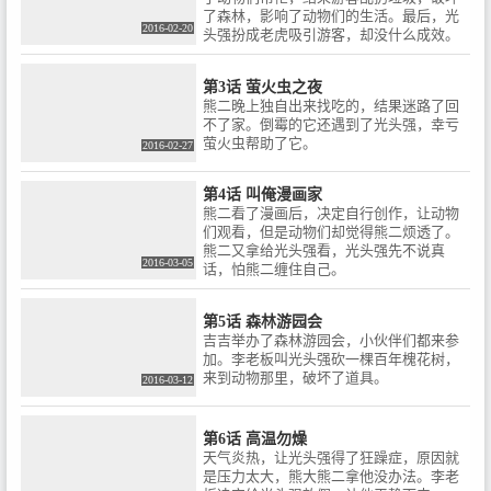
了森林，影响了动物们的生活。最后，光
2016-02-20
头强扮成老虎吸引游客，却没什么成效。
第3话 萤火虫之夜
熊二晚上独自出来找吃的，结果迷路了回
不了家。倒霉的它还遇到了光头强，幸亏
萤火虫帮助了它。
2016-02-27
第4话 叫俺漫画家
熊二看了漫画后，决定自行创作，让动物
们观看，但是动物们却觉得熊二烦透了。
熊二又拿给光头强看，光头强先不说真
2016-03-05
话，怕熊二缠住自己。
第5话 森林游园会
吉吉举办了森林游园会，小伙伴们都来参
加。李老板叫光头强砍一棵百年槐花树，
来到动物那里，破坏了道具。
2016-03-12
第6话 高温勿燥
天气炎热，让光头强得了狂躁症，原因就
是压力太大，熊大熊二拿他没办法。李老