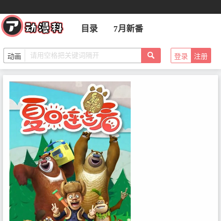
目录
7月新番
登录
注册