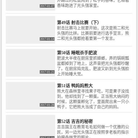
外路过的松鼠闻到了松子的香味，它顺着
香味跑进了光头强家里。
2017-01-07
第49话 射击比赛（下）
射击比赛马上就要开始，这次是熊二和光
头强的比拼。比赛前要进行选手宣言，熊
二和光头强都抢着要第一个发言。
2017-01-14
第50话 睡眠杀手肥波
肥波大半夜在厨房里抓蟑螂，弄的锅碗瓢
盆都掉到了地上，这声音把光头强都吵醒
了。在厨房捣完乱，肥波又趴到光头强脸
2017-01-21
上开始睡大觉。
第51话 鸭妈妈熊大
熊大在森林里寻找果子吃，可是果子没找
到，他却找到了一颗蛋。正当熊大纳闷的
时候，这颗蛋孵化了，里面爬出来一只小
2017-01-28
鸭子，它把熊大当成了自己的妈妈。
第52话 吉吉的秘密
吉吉国王在教育毛毛如何做一个优雅的公
民，另一边光头强正在按照李老板的指示
拍摄森林里的照片。
2017-02-04