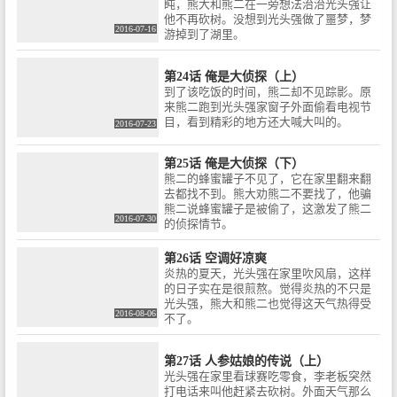
盹，熊大和熊二在一旁想法治治光头强让
他不再砍树。没想到光头强做了噩梦，梦
2016-07-16
游掉到了湖里。
第24话 俺是大侦探（上）
到了该吃饭的时间，熊二却不见踪影。原
来熊二跑到光头强家窗子外面偷看电视节
目，看到精彩的地方还大喊大叫的。
2016-07-23
第25话 俺是大侦探（下）
熊二的蜂蜜罐子不见了，它在家里翻来翻
去都找不到。熊大劝熊二不要找了，他骗
熊二说蜂蜜罐子是被偷了，这激发了熊二
2016-07-30
的侦探情节。
第26话 空调好凉爽
炎热的夏天，光头强在家里吹风扇，这样
的日子实在是很煎熬。觉得炎热的不只是
光头强，熊大和熊二也觉得这天气热得受
2016-08-06
不了。
第27话 人参姑娘的传说（上）
光头强在家里看球赛吃零食，李老板突然
打电话来叫他赶紧去砍树。外面天气那么