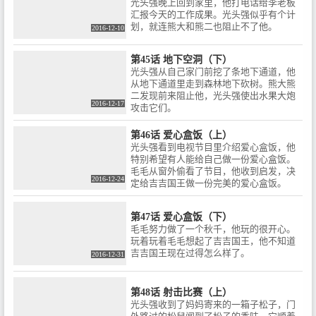
光头强晚上回到家里，他打电话给李老板
汇报今天的工作成果。光头强似乎有个计
划，就连熊大和熊二也阻止不了他。
2016-12-10
第45话 地下空洞（下）
光头强从自己家门前挖了条地下通道，他
从地下通道里走到森林地下砍树。熊大熊
二发现前来阻止他，光头强使出水果大炮
2016-12-17
攻击它们。
第46话 爱心盒饭（上）
光头强看到电视节目里介绍爱心盒饭，他
特别希望有人能给自己做一份爱心盒饭。
毛毛从窗外偷看了节目，他收到启发，决
2016-12-24
定给吉吉国王做一份完美的爱心盒饭。
第47话 爱心盒饭（下）
毛毛努力做了一个秋千，他玩的很开心。
玩着玩着毛毛想起了吉吉国王，他不知道
吉吉国王现在过得怎么样了。
2016-12-31
第48话 射击比赛（上）
光头强收到了妈妈寄来的一箱子松子，门