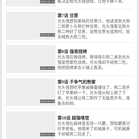
板决定给光头强放假，让他平静下来。
2016-03-19
第7话 甘蔗
光头强想到美味的甘蔗汁，他请求熊大熊
二和萝卜头帮忙种甘蔗。光头强看见熊大
熊二种好了甘蔗，说等甘蔗长成熟时，就
2016-03-26
去喊熊大熊二吃。
第8话 强哥烧烤
光头强在做烧烤，香味吸引熊二来到光头
强家想要吃烧烤。光头强却不给熊二吃，
他把烧烤拿去小镇上售卖。
2016-04-02
第9话 不争气的熊掌
光头强想吃苹果被藤蔓缠住了，熊二用手
打了苹果树一下，光头强从树上掉了下
来。光头强让熊二制作了无敌黑手车，准
2016-04-09
备去砍树。
第10话 超强嗅觉
光头强在森林里发现一只麝，想取麝香讨
好李老板。他借来了机械鼻子，可机械鼻
子却被熊二捡走了。
2016-04-16