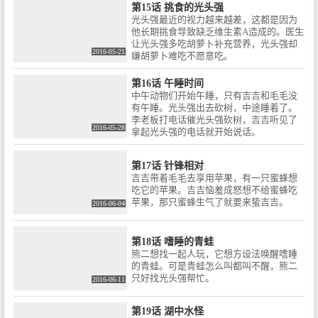
第15话 挑食的光头强
光头强最近的视力越来越差，这都是因为
他长期挑食导致缺乏维生素A造成的。医生
让光头强多吃胡萝卜补充营养，光头强却
2016-05-21
嫌胡萝卜难吃不愿意吃。
第16话 午睡时间
中午动物们开始午睡，只有吉吉和毛毛没
有午睡。光头强出去砍树，中途睡着了。
李老板打电话催光头强砍树，吉吉听见了
2016-05-28
拿起光头强的电话就开始说话。
第17话 针锋相对
吉吉带着毛毛去享用苹果，有一只蜜蜂想
吃它的苹果。吉吉恼羞成怒想不给蜜蜂吃
苹果，那只蜜蜂生气了就要来蛰吉吉。
2016-06-04
第18话 嗜睡的青蛙
熊二想找一起人玩，它想方设法唤醒嗜睡
的青蛙。可是青蛙怎么叫都叫不醒，熊二
只好找光头强帮忙。
2016-06-11
第19话 湖中水怪