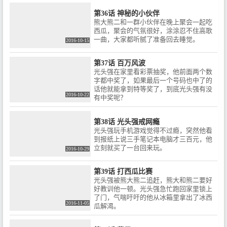
第36话 神秘的小伙伴
熊大熊二和一群小伙伴在晚上聚会一起吃
西瓜，聚会的气氛很好，涂涂忍不住高歌
一曲，大家都听腻了准备回去睡觉。
2016-10-15
第37话 百万风波
光头强在家里看彩票抽奖，他前面两个数
字都中奖了，如果最后一个号码也中了的
话他就能拿到特等奖了，到底光头强有没
2016-10-22
有中奖呢？
第38话 光头强戒网瘾
光头强玩手机游戏觉得不过瘾，突然他看
到报纸上说三手笔记本电脑才三百元，他
立刻就买了一台回来玩。
2016-10-29
第39话 打西瓜比赛
光头强被熊大熊二追赶，熊大和熊二要好
好教训他一顿。光头强急忙跑回家里锁上
了门，气喘吁吁的他从冰箱里拿出了冰西
2016-11-05
瓜解渴。