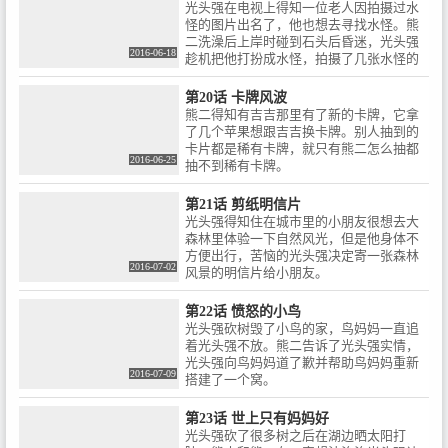
光头强在电视上得知一位老人因拍摄过水
怪的图片出名了，他也想去寻找水怪。熊
二洗澡后上岸时碰到石头后昏迷，光头强
2016-06-18
趁机把他打扮成水怪，拍摄了几张水怪的
照片。
第20话 卡牌风波
熊二得知有吉吉那里有了新的卡牌，它拿
了几个苹果想跟吉吉换卡牌。别人抽到的
卡片都是稀有卡牌，就只有熊二怎么抽都
2016-06-25
抽不到稀有卡牌。
第21话 剪纸明信片
光头强得知住在城市里的小朋友很想去大
森林里体验一下自然风光，但是他身体不
方便出行，苦恼的光头强决定寄一张森林
2016-07-02
风景的明信片给小朋友。
第22话 愤怒的小鸟
光头强砍树毁了小鸟的家，鸟妈妈一直追
着光头强不放。熊二告诉了光头强实情，
光头强向鸟妈妈道了歉并帮助鸟妈妈重新
2016-07-09
搭建了一个窝。
第23话 世上只有妈妈好
光头强砍了很多树之后在湖边晒太阳打