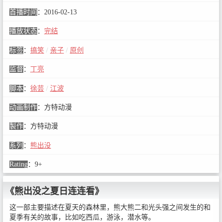
首播时间
：
2016-02-13
播放状态
：
完结
标签
：
搞笑
/
亲子
/
原创
监督
：
丁亮
脚本
：
徐芸
/
江波
动画制作
：
方特动漫
製作
：
方特动漫
系列
：
熊出没
Rating
：
9+
《熊出没之夏日连连看》
这一部主要描述在夏天的森林里，熊大熊二和光头强之间发生的和
夏季有关的故事，比如吃西瓜，游泳，潜水等。