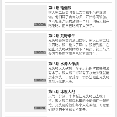
第11话 瑜伽熊
熊大熊二玩耍时看见吉吉和毛毛在练瑜
伽，他们拜了吉吉为师，开始练习瑜伽。
李老板给光头强放假一个月，他每天都在
2016-04-23
吃吃吃，把自己吃成了大胖子。
第12话 荒野求生
光头强去凉爽的深山砍树，熊大让熊二找
东西吃，熊二也去了深山。没想到熊二在
阻止光头强砍树时掉下了悬崖，熊二与光
2016-04-30
头强在悬崖下用自己的方法求生。
第13话 水源大作战
光头强天天砍树，车子运行的时候突然没
有水了。熊大熊二得知有了水光头强就能
运走木头，于是想尽一切办法阻止光头强
2016-05-07
拿到水运走木头。
第14话 冰棍大战
天气十分热，李老板让光头强出去找干
货。熊大熊二和森林里的小动物们一起帮
忙，光头强给他们每个人吃冰棍，可是他
2016-05-14
们找到的干货却卖不出去。