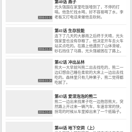
第40话 燕子
光头强国在家里吃饭噎到了，不停的打
嗝。他急忙找水喝，好不容易喝了水，李
老板又打电话来催他去砍树。
2016-11-12
第41话 生存技能
连下了几天的大暴雨之后终于天晴，光头
强家里也没有存粮了，他决定开车去火车
站买点吃的。在路上他遇到了山体滑坡，
2016-11-19
砂石挡住了马路，光头强被困在了路上。
第42话 冲出丛林
熊大一大早就叫熊二出去找吃的，熊二一
边幻想自己睡在柔软的大床上一边出去找
吃的。森林里只有几种果子，熊二觉得都
2016-11-26
吃腻了。
第43话 爱涅泡泡的熊二
熊二一边出来找果子吃一边抱怨熊大，突
然路上开过来一辆汽车，车速非常的快，
拐弯的时候从车里掉出来了一个纸箱子。
2016-12-03
第44话 地下空洞（上）