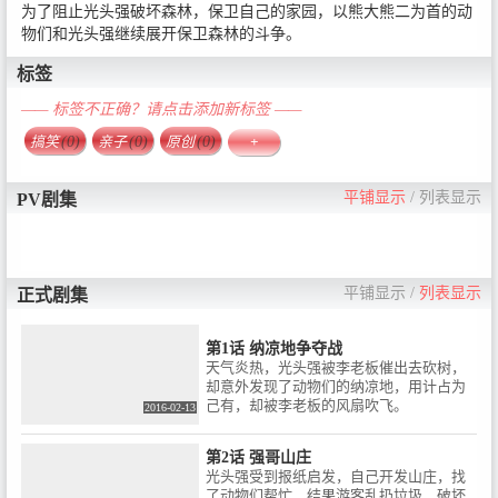
为了阻止光头强破坏森林，保卫自己的家园，以熊大熊二为首的动
物们和光头强继续展开保卫森林的斗争。
标签
—— 标签不正确？请点击添加新标签 ——
搞笑
(0)
亲子
(0)
原创
(0)
+
平铺显示
/
列表显示
PV剧集
平铺显示
/
列表显示
正式剧集
第1话 纳凉地争夺战
天气炎热，光头强被李老板催出去砍树，
却意外发现了动物们的纳凉地，用计占为
己有，却被李老板的风扇吹飞。
2016-02-13
第2话 强哥山庄
光头强受到报纸启发，自己开发山庄，找
了动物们帮忙，结果游客乱扔垃圾，破坏