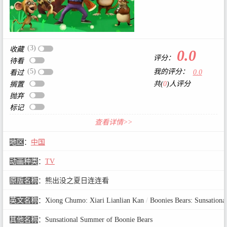
(3)
收藏
0.0
评分：
待看
(5)
我的评分：
0.0
看过
共(
0
)人评分
搁置
抛弃
标记
查看详情>>
地区
：
中国
动画种类
：
TV
原版名称
：
熊出没之夏日连连看
英文名称
：
Xiong Chumo: Xiari Lianlian Kan
/
Boonies Bears: Sunsation
其他名称
：
Sunsational Summer of Boonie Bears