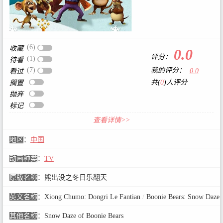
(6)
收藏
0.0
评分：
(1)
待看
(7)
我的评分：
0.0
看过
共(
0
)人评分
搁置
抛弃
标记
查看详情>>
地区
：
中国
动画种类
：
TV
原版名称
：
熊出没之冬日乐翻天
英文名称
：
Xiong Chumo: Dongri Le Fantian
/
Boonie Bears: Snow Daze
其他名称
：
Snow Daze of Boonie Bears