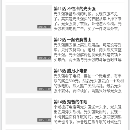
耍猴表演，醒来时发现自己浑身酸痛，家
棵树。弄成木板并拿油漆，装修开始。熊
里一片狼藉。
大熊二突然出现把光头强的油漆拿走了。
第11话 不怕冷的光头强
光头强很生气，只好拿走蜂蜜。其实是装
光头强准备砍树的时候，发现衣服不见
有油漆的蜂蜜。光头强要倒霉成这样，熊
了。其实是光头强买的衣服从车上掉下来
大熊二只好帮忙。光头强昏倒，最后完
了。光头强没了衣服，让他怎么砍树。光
工。
2015-09-18
头强看到电视广告，买了一件防寒外衣。
光头强不觉得冷了，衣服效果不错，就此
出去砍树。熊大熊二听到光头强砍树声又
第12话 一起去爬雪山
去阻止他砍树。光头强故意引诱两熊跑到
光头强要去镇上买生活用品。可是没等到
仓库冷藏房去。结果熊大熊二中计了。光
车，只好去爬雪山。这时，两头熊又来整
头强要把他们冻成冰棍，最后阴谋没有得
光头强。光头强解释他没砍树只是去镇上
逞熊大熊二逃走了。最后熊大他们准备把
2015-09-25
买东西，两头熊与光头强的斗争暂时性解
衣服还给光头强。
除。最后熊带着光头强去镇上。之后熊二
和光头强掉进冰坑里，熊大最后成功救出
第13话 腊月小电影
他们。
光头强看了电视，要拍一个微电影，有丰
厚的奖金500元。然后光头强去拍一个砍树
的微电影，熊大熊二突然捣乱。最后光头
2015-10-02
强不罢休，要继续拍。两熊只好帮光头强
一把，拍一个搞笑的光头强被熊欺负的微
电影。上交后，居然有收入。奖金翻倍从
第14话 短暂的冬眠
原来的500元变成了1000元。
李老板打电话叫光头强送木头来，光头强
出去用斧头砍树。光头强砍树时，发现一
个树洞里面有冬眠的蛇。光头强联想到熊
2015-10-09
冬天也冬眠，准备趁在熊冬眠的时候送到
动物园去发大财。松鼠发现熊大熊二被