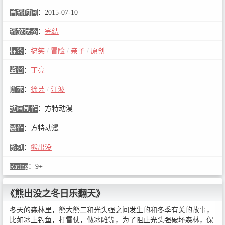
首播时间
：
2015-07-10
播放状态
：
完结
标签
：
搞笑
/
冒险
/
亲子
/
原创
监督
：
丁亮
脚本
：
徐芸
/
江波
动画制作
：
方特动漫
製作
：
方特动漫
系列
：
熊出没
Rating
：
9+
《熊出没之冬日乐翻天》
冬天的森林里，熊大熊二和光头强之间发生的和冬季有关的故事，
比如冰上钓鱼，打雪仗，做冰雕等，为了阻止光头强破坏森林，保