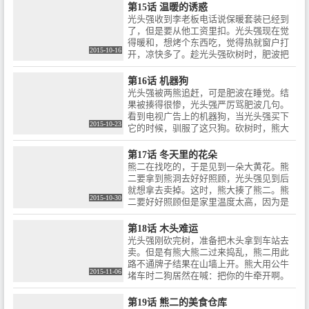
抓，找到吉吉毛毛帮忙。光头强与动物们
第15话 温暖的诱惑
用雪球打架，动物们用雪球全面反击光头
光头强收到李老板电话说保暖套装已经到
强。光头强跑到冰面上和动物们来了个冰
了，但是要从他工资里扣。光头强现在觉
面大战。动物们追到光头强家，结果掉陷
得暖和，想烤个东西吃，觉得热就窗户打
阱里了。光头强打电话给动物园准备卖了
2015-10-16
开，凉快多了。趁光头强砍树时，肥波把
这些动物，因为光头强家太暖和。熊大还
熊大熊二带到光头强家保暖，被发现后就
以为春天来了，所以醒了。熊大醒后发现
跑了。光头强有点子，就把熊骗到光头强
第16话 机器狗
自己居然在光头强家。光头强当成雪人被
家暖和，然后把温度调的非常高。熊大他
光头强被两熊追赶，可是肥波在睡觉。结
动物们虐待。
们从卫生间的窗户逃跑。最后光头强家炸
果被揍得很惨，光头强严厉骂肥波几句。
得个稀巴烂，又受到李老板的挨骂。
看到电视广告上的机器狗，当光头强买下
2015-10-23
它的时候，驯服了这只狗。砍树时，熊大
他们被机器狗揍的很惨光头强还那么嚣
张。熊大他们用了调虎离山计没能成功，
第17话 冬天里的花朵
反倒机器狗失控了。连光头强的话也不听
熊二在找吃的，于是见到一朵大黄花。熊
了，这时肥波出马，把机器狗打报废了。
二要拿到熊洞去好好照顾，光头强见到后
光头强最终和肥波继续生活。
就想拿去卖掉。这时，熊大揍了熊二。熊
2015-10-30
二要好好照顾但是家里温度太高，因为是
一朵雪莲。只能在严寒的地方生长。熊二
把花放回去时看到光头强拿到蜂蜜，这时
第18话 木头难运
熊二被骗了。光头强把花拿走，熊大他们
光头强刚砍完树，准备把木头拿到车站去
去光头强家把花放回原处。结果中了调虎
卖。但是有熊大熊二过来捣乱，熊二用此
离山之计，光头强把花送到李老板公司。
路不通牌子结果在山墙上开。熊大用公牛
结果有几个人误食中毒送往医院，光头强
2015-11-06
堵车时二狗居然在喊：把你的牛牵开啊。
倒大霉了。
光头强把牛挪开时，牛居然无视。光头强
只好走小路，熊大他们提前到车站。熊大
第19话 熊二的美食仓库