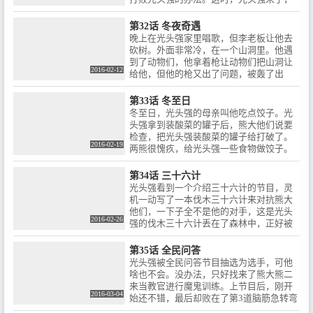
则吃起了光头强用生命危险钓出的鱼。
大家全被没办法攻击光头强了，吉吉又有
生命危险，最后毛毛救了吉吉，还赶走了
第32话 冬夜奇遇
光头强，吉吉让毛毛原谅自己，毛毛笑着
晚上在光头强家里唱歌，但李老板让他去
同意了。
砍树。外面非常冷，在一个山洞里。他遇
到了动物们，他拿着枪让动物们把山洞让
2016-02-12
给他，但他的枪又出了问题，被轰了出
来。大家一致认为光头强太可怜了，就让
他进来。光头强努力拿到枪，却最后与两
第33话 冬至日
熊比起舞来。熊二跳疯了，乱打大家。最
冬至日，光头强的母亲叫他吃点饺子。光
后光头强被吓跑了。
头强拿到装酸菜的罐子后，熊大他们说要
检查，把光头强装酸菜的罐子给打破了。
2016-02-19
两熊很愧疚，给光头强一些食物做饺子。
光头强感动了，让他们也进来，大家一起
度过了一个美好的冬至。
第34话 三十六计
光头强看到一个介绍三十六计的节目，灵
机一动写了一本伐木三十六计来对抗熊大
他们，一下子全不是他的对手，这是光头
2016-02-26
强的伐木三十六计丢在了森林中，正好被
吉吉捡到，最后熊大运用聪明才智将光头
强打的落花流水。
第35话 全民问答
光头强被全民问答节目抽选为选手，可他
啥也不会。没办法，只好找来了熊大熊二
来当教官进行魔鬼训练。上节目后，刚开
2016-03-04
始还不错，最后却败在了第3道脑筋急转弯
的题目上，光头强请熊大他们当他在另一