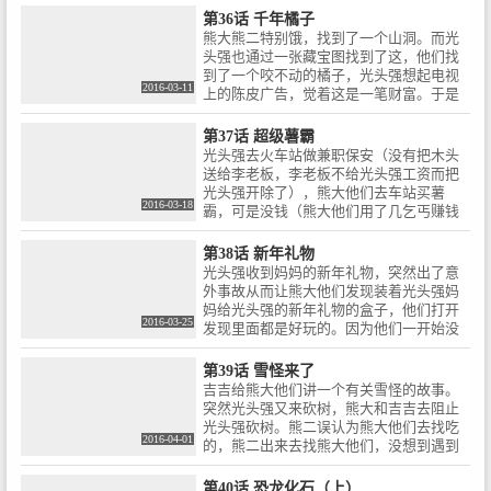
个节目的教官，熊大熊二全跑了。
第36话 千年橘子
熊大熊二特别饿，找到了一个山洞。而光
头强也通过一张藏宝图找到了这，他们找
到了一个咬不动的橘子，光头强想起电视
2016-03-11
上的陈皮广告，觉着这是一笔财富。于是
与两熊争抢，慌乱中。橘子掉下山，熊大
熊二没找到。就会山洞里继续找吃的了，
第37话 超级薯霸
而光头强找到了。带回家中后。被肥波吃
光头强去火车站做兼职保安（没有把木头
了。
送给李老板，李老板不给光头强工资而把
光头强开除了），熊大他们去车站买薯
2016-03-18
霸，可是没钱（熊大他们用了几乞丐赚钱
招都不管用），于是捡瓶子来换钱，可是
又和光头强杠上了。害得光头强丢了工
第38话 新年礼物
作。熊大熊二很愧疚，于是给薯霸给了一
光头强收到妈妈的新年礼物，突然出了意
个。
外事故从而让熊大他们发现装着光头强妈
妈给光头强的新年礼物的盒子，他们打开
2016-03-25
发现里面都是好玩的。因为他们一开始没
有准备新年礼物给吉吉他们，于是他们就
把这些玩的都给了吉吉他们做生日礼物。
第39话 雪怪来了
光头强在找礼物，结果发现是狗熊拿的，
吉吉给熊大他们讲一个有关雪怪的故事。
于是爆发了一场抢夺战，最后光头强冒着
突然光头强又来砍树，熊大和吉吉去阻止
生命危险把即将掉下悬崖的箱子弄回来
光头强砍树。熊二误认为熊大他们去找吃
时，熊大熊二说光头强抢东西连命都不要
2016-04-01
的，熊二出来去找熊大他们，没想到遇到
了，光头强说出那些玩具都是他的童年回
毛毛。光头强砍树时发现吉吉熊大，于是
忆。闻讯赶过来的吉吉他们听了光头强的
假扮成雪怪去吓唬它们。熊大使雪怪的真
第40话 恐龙化石（上）