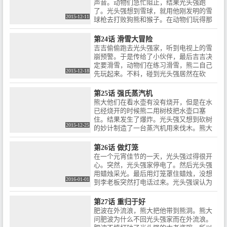
声音。动物们急忙阻止，结果光头强跑
但是熊二用了阴招。顾客说板栗居然臭
了。光头强想到雪球，就用他刚发明的雪
了。熊二最后把光头强的板栗拿走。光头
2015-12-11
球枪去打败狗熊和猴子。在动物们玩得那
强追来追去，熊二跑来跑去。火车居然来
么开心的时候，突然，光头强来报仇了。
了，光头强最后就跑。熊二找回了板栗，
他用雪球枪把两头熊追得到处跑，于是光
第24话 滑雪大冒险
家里还有水果给松鼠。
头强的雪球枪出了问题。因为只能连发三
吉吉偷偷跑去光头强家，听到电视上的雪
枚子弹，弹药都是地上的雪做成的，结果
崩预警。于是传给了小伙伴，最后吉吉决
还是胖揍了一顿。这时，光头强又来找动
定要滑雪，动物们在练习滑雪，熊二自己
物们报仇。光头强发明的第二代雪球枪可
2015-12-18
先玩起来。不料，碰到光头强居然在砍
是有气管的。光头强追的狗熊到处跑，熊
树。结果熊二忘刹车了，被撞到一棵树
大想到了点子。熊大把光头强引到湖边，
上。熊二现在去找光头强可是熊二行动不
第25话 强氏蒸汽机
然后光头强准备开枪的时候熊大居然那么
方便，最后被光头强追的到处跑，无路可
熊大他们在看水壶有没有烧开，但是在水
嚣张。是因为光头强没子弹了，最后已经
走时，熊大出手相助。把光头强的枪给弄
已经烧开的时候熊二用树枝把水壶口塞
掉到冰窟窿。光头强正在挨冻，动物们现
丢了，熊大他们去追光头强的时候，雪崩
住。结果发生了爆炸。光头强又想到砍树
在玩的开心。最后，光头强回到了家。连
突然来了，光头强被跑到动物们那边。最
2015-12-25
的妙计制造了一台蒸汽机用来伐木。熊大
续打了三个喷嚏。
后，光头强已经回家，动物们玩得好开
熊二听到砍树的声音前来阻止光头强伐
心。
木，但是光头强不承认树是他砍的。等两
第26话 做灯笼
熊走了，光头强又开始偷偷伐木，两熊听
在一个元宵佳节的一天，光头强过得很开
到伐木声回去发现树就是光头强砍的。双
心。突然，光头强家停电了。然后光头强
方来了一场大混战，两熊向光头强的蒸汽
用蜡烛采光。最后用灯笼罩住蜡烛，没想
伐木车扔木头，有一块木头正好把光头强
2016-01-01
到李老板突然打电话过来。光头强误认为
的蒸汽机的烟囱堵住了导致煤烟排不出
是妈打过来的，李老板又是催木头的。不
去。光头强还以为燃料不够拼命地加燃
久，光头强去砍树了。但是光头强要把灯
第27话 重归于好
料，最后伐木车爆炸了。
笼里的蜡烛换成灯泡。不然烧了林子要蹲
肥波在外流浪，熊大把他带到熊洞。熊大
监狱，最后光头强又被熊整了。光头强想
问肥波为什么不回光头强家而在外流浪。
到。