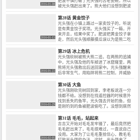
肥波不慎打破了光头强的古老瓷碗，所以
2016-01-08
被光头强赶出来了。熊大他们没想到肥波
那么的好吃懒做，一连两次熊大他们的食
物都被肥波吃光了。熊大他们准备把肥波
第28话 黄金饺子
送回光头强家，用了对策。结果肥波适得
光头强在小镇上路过一家卖饺子的，听说
其反，光头强误以为肥波帮熊欺负他。不
是有黄金饺子奖项。光头强买了一箱，开
久光头强居然迷路了，肥波出现在光头强
来开去，结果中奖了。肥波把黄金饺子拿
面前把苹果给他吃。回到光头强家后，肥
2016-01-15
走，然后光头强顺藤摸瓜误以为是熊二吃
波好吃懒做又弄坏了电视机。
掉的。熊二带到光头强家后，想办法把黄
金饺子从熊二肚子里吐出来。结果没能成
第29话 冰上危机
功，又给熊二吃了好多香蕉就是希望熊二
光头强砍树被熊大熊二追，在两熊的追捕
能把黄金饺子排出来。结果失败了光头强
中，光头强及他的车掉进了冰窟窿里，两
也尽力了。当肥波知道光头强买香蕉给熊
熊将光头强救出后送回家中。光头强醒来
二吃的目的就是为了黄金饺子，把黄金饺
2016-01-22
后非常生气，用陷阱将熊二控制，并威胁
子叼来给光头强。光头强发现黄金饺子有
熊大将他的车捞出，结果大家都一起被困
点脏了，洗了一下发现竟然是假的。
在都已经破裂的冰上，最后还是让吉吉等
第30话 大鱼
将他们救出。
光头强刚砍完树回到家，李老板说连一分
钱都不给。没想到在找遥控器的时候意外
找到丢失的鱼竿，光头强去开始钓鱼，但
2016-01-29
是刚钓到的鱼被肥波偷吃了。没想到居然
遇上熊大熊二，光头强把熊大他们钓的鱼
偷走。最后，冰面全裂了，一只大鱼从河
第31话 毛毛，站起来
里跳出来攻击他们，狗熊和光头强在对抗
吉吉又开始对毛毛发牢骚了，最后竟然把
那只大鱼。这时候肥波居然逃跑了，光头
毛毛赶出来了，毛毛很难过，一直说自己
强和狗熊们打败了大鱼。回家后惩罚了肥
没用。大家为了让毛毛重拾信心，教毛毛
波，说肥波在那个时候逃跑，而熊大他们
2016-02-05
打败光头强的办法。这时，光头强来了，