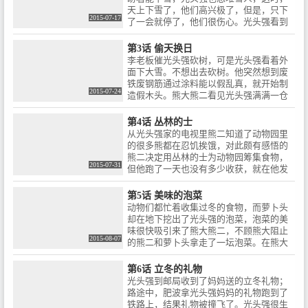
天上下雪了，他们高兴极了，但是，只下
2015-07-17
了一会就停了，他们很伤心。光头强看到
还有一个雪堆，就过去抢，熊大让光头强
和熊大熊二比体育。谁赢了雪就归谁，最
第3话 偷天换日
终谁也没有得到。
李老板催光头强砍树，可是光头强看着外
面下大雪。不想出去砍树。他突然想到废
铁废钢筋通过涂料能以假乱真，就开始制
2015-07-24
造假木头。熊大熊二看见光头强满满一仓
库的木头，很生气，光头强向他们解释是
假木头，但熊大熊二不信。后经确认确实
第4话 丛林的士
是假的，于是熊大熊二就帮他制造假木
从光头强家的电视里熊二知道了动物园里
头，直到深夜，光头强用手机拍照发给李
的很多熊都在忍饥挨饿，对此颇有感悟的
老板，李老板打电话说让他运过来。并说
熊二决定用丛林的士为动物园筹集食物，
一个同事的经历，光头强一听就呆了，跟
2015-07-31
但他跑了一天也没有多少收获，就在他发
自己的计策一样。于是就趁熊大熊二睡觉
愁的时候光头强的家里也发出了召唤的士
的时候去砍树。最后光头强砍树被熊大熊
的喇叭声。
第5话 美味的泡菜
二发现，以为以后就可以以这样的办法骗
动物们都忙着收集过冬的食物，而萝卜头
熊大熊二的光头强就因此被狠狠地揍了一
却在地下挖出了光头强的泡菜，泡菜的美
顿。
味很快吸引来了熊大熊二，不顾熊大阻止
2015-08-07
的熊二和萝卜头拿走了一坛泡菜。在熊大
的开导下熊二准备将泡菜还回去，正在他
们准备埋回去的时候光头强醒了过来。
第6话 立冬的礼物
光头强到邮局收到了妈妈送的立冬礼物；
路途中，肥波拿光头强妈妈的礼物跑到了
铁路上，结果礼物被撞飞了。光头强很生