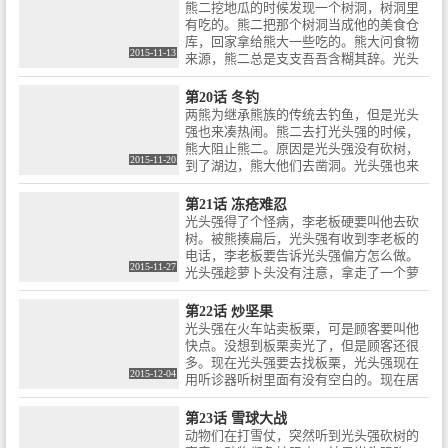
假扮成管理员的样子去骗光头强，居然要
熊二挖地瓜的时候发现一个树洞，树洞里
运输许可证。然后领导不同意，最后熊二
有吃的。熊二把那个树洞当成他的美食仓
把木头扔掉。但是被发现了，可是光头强
库，回家拿给熊大一些吃的。熊大问食物
在趴着。管理员来了还喊：有熊出没啊！
2015-11-13
来源，熊二总是支支吾吾含糊其辞。光头
熊大熊二被吓跑了。最后光头强已经把木
强回家后去了趟地窖发现食物减少，光头
头送走了，但是地址写错了！！！要叫把
强已经知道是熊大他们干的。熊二带着熊
第20话 冬钓
木头拉走。光头强的工资又没了。
大趁光头强不在的时候，跑到他的美食仓
两熊为继承熊族的传统去钓鱼，但是光头
库。熊大看见树洞离光头强家不远，推测
强也来凑热闹。熊二去打光头强的时候，
可能是光头强家的。光头强被熊大发现后
熊大阻止熊二。原因是光头强没有砍树，
打架，结果地窖塌了。熊大他们最终逃出
2015-11-20
到了湖边，熊大他们去凿洞。光头强也来
来了，光头强也成功脱险。
凿，但是没有成功。最后还是成功了，熊
大和光头强在等鱼。但是熊大也掉到许
第21话 冻疮难忍
多，光头强钓到的是一些乱七八糟的东
光头强得了个怪病，李老板硬要叫他去砍
西。光头强现在用那个秘密武器，超级无
树。被熊揍扁后，光头强有收到李老板的
敌捕鱼机。光头强刚按下开关，熊大为了
电话，李老板要告诉光头强偏方怎么做。
不能让他得逞。只好引开注意把开关关
2015-11-27
光头强趁萝卜头没有注意，拿走了一个萝
掉，但是已经坏了。结果，光头强被鱼吞
卜。光头强被萝卜头发现，萝卜头要告诉
进了下半身。
熊大他们。熊大他们跑到光头强家去拿萝
第22话 炒坚果
卜，可是光头强不让熊大他们拿偏方。光
光头强在火车站卖板栗，可是顾客要叫他
头强满脸的伤，熊大他们带光头强去了医
快点。没想到板栗卖光了，但是顾客还很
院。光头强感谢熊大他们，可是萝卜头要
多。现在光头强要去找板栗，光头强现在
叫光头强把萝卜还回来。
2015-12-04
用听诊器听树里面有没有空白的。现在居
然找到了，光头强现在把树钻了个洞。然
后板栗一直掉，被松鼠蹦蹦发现。松鼠只
第23话 雪球大战
好找熊二帮忙阻止光头强。光头强要去车
动物们在打雪仗，突然听到光头强砍树的
站把板栗卖掉。熊二现在去阻止光头强，