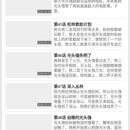
想吓唬动物的。但是动物们要和怪兽开
由于光头强超额完成砍树指标，李老板给
二把有嘟嘟和动物们刻画的石头送给了光
战。熊大发现了一个喇叭，是光头强的。
光头强寄了两张臭臭超人的电影票。于
头强。光头强把那半照片给了熊大熊二，
最后光头强也暴露了，光头强和肥波被动
是。
光头强、动物们和嘟嘟再也不会分开。
2016-05-06
物们揍得很惨。
第45话 松林救助计划
熊大熊二发现因为积雪太多，松树枝都被
压断了。熊大发现光头强开车逃跑时松树
枝上的积雪都掉下来了，便想到了一个好
2016-05-13
主意。熊大熊二故意引诱光头强开车追它
们，一棵棵松树枝上的积雪都滑落下来。
最后光头强车被积雪掩埋。熊大熊二说︰
第46话 光头强失明了
太棒了，任务成功！
森林发生了火灾，光头强晕过去了。熊二
及时出手相助，灭火后，光头强眼睛被烟
熏瞎了。熊二骂了光头强几句，还同意把
2016-05-13
光头强送回家。惊险路上，熊二终于把光
头强送回了家。但是光头强的脸被熊涂鸦
了，光头强的视力恢复后看了镜子后生
第47话 深入丛林
气。
因为熊经常阻止光头强砍树，所以光头强
就去深山砍树，可是被熊听见了。光头强
准备了行李去深山，可是熊又来捣乱。光
2016-05-13
头强到了深山，狗熊们把光头强戏弄了一
顿。光头强逃离了深山，熊大他们又取得
最后的胜利。
第48话 幼稚的光头强
光头强砍树被熊追时撞晕了，醒来后他变
幼稚了。两熊开始悉心照顾光头强，直到