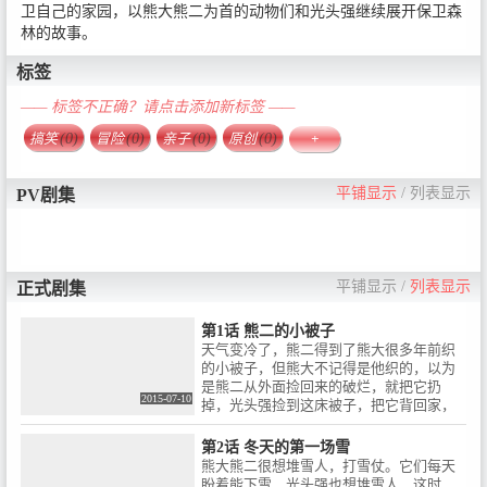
卫自己的家园，以熊大熊二为首的动物们和光头强继续展开保卫森
林的故事。
标签
—— 标签不正确？请点击添加新标签 ——
搞笑
(0)
冒险
(0)
亲子
(0)
原创
(0)
+
平铺显示
/
列表显示
PV剧集
平铺显示
/
列表显示
正式剧集
第1话 熊二的小被子
天气变冷了，熊二得到了熊大很多年前织
的小被子，但熊大不记得是他织的，以为
是熊二从外面捡回来的破烂，就把它扔
2015-07-10
掉，光头强捡到这床被子，把它背回家，
熊二看到了，让光头强还回来，可光头强
不还。之后熊大拿了一条新的被子来找熊
第2话 冬天的第一场雪
二，熊二因此以新换旧，换回了原来的小
熊大熊二很想堆雪人，打雪仗。它们每天
被子。
盼着能下雪，光头强也想堆雪人，这时，