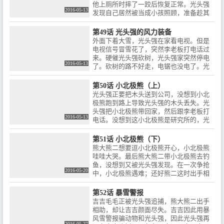
他上厕所时摔了一跤后恢复正常。光头强
2016-05-13
发现自己居然被当成小孩照顾，准备趁其
不备打败狗熊，并告诉了李老板明天带到
山洞里抓住它们。第二天光头强以野餐为
第49话 光头强的风力装备
由把狗熊骗到山洞里，他意外发现自己曾
外面下着大雪，光头强在家看电视。但是
经画过的画回想起两熊照顾自己的时光又
电视信号冒雪花了，突然李老板打电话过
看到熊大熊二为自己堆雪人，不禁热泪盈
来。硬催光头强砍树，光头强家突然停电
眶。这时李老板打来电话光头强谎言回
2016-05-13
了。砍树的路不好走，电锯也没电了。光
绝。
头强想到风就发明发电机，给电锯充满了
能量。光头强疯狂的砍树，被熊捣乱后发
第50话 小北极熊（上）
电机坏了。光头强回家升级发电机，最后
光头强正要把木头送到公司，没想到小北
光头强把熊戏弄的团团转。连吉吉也阻止
极熊跑到路上导致光头强的木头丢失。光
不了光头强砍树，蹦蹦出现后把光头强落
头强把小北极熊带回家，然后跟李老板打
入陷阱。最后熊二扔了蜂蜜光头强的计划
2016-05-13
电话。没想到这小北极熊是研究所的，光
就此泡汤，动物们用风力发电机给吉吉的
头强把小北极熊的事忠心耿耿。熊大熊二
冰雕整容了一下。最终光头强失败了，动
去光头强家把小北极熊带走，没想到居然
第51话 小北极熊（下）
物们取得胜利。
被发现了。第二天早上，李老板电话打进
熊大熊二想要逗小北极熊开心，小北极熊
来说小北极熊的事。光头强说没有北极
哇哇大哭。最后熊大熊二带小北极熊去钓
熊，然后就去砍树。结果熊大熊二趁光头
鱼，没想到又被光头强发现。在一次争抢
强砍树把小北极熊带走了，光头强很生气
2016-05-20
中，小北极熊遇难；还好熊二这时出手相
要叫还回来。
助，熊大熊二和光头强给小北极熊带来了
最好的照顾。光头强突然想起极地考察团
第52话 暴雪警报
的火车就要开了，最后光头强在危难关头
吉吉毛毛正被光头强追捕，熊大熊二出手
把小北极熊带到火车上。小北极熊在火车
相助，却让吉吉颜面尽失。吉吉因此用暴
站与熊大熊二光头强道别，终于回到极地
风雪警报骗动物和光头强，因此光头强再
2016-05-27