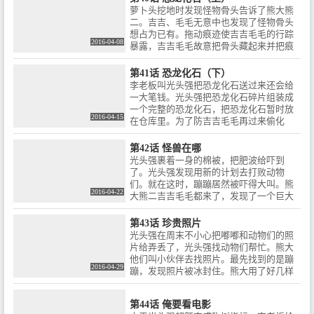
话之后都骂熊大熊二太过分了，把光头强
面目暴露---原来是光头强。吉吉先跑了，
萝卜头挖地时发现怪物骨头告诉了熊大熊
的童年回忆当新年礼物给他们。但最后光
熊大虽然落入光头强的圈套，但是熊二满
二。吉吉、毛毛无意中也发现了怪物骨头
头强把玩具都分享给大家。
身都是雪的样子吓跑了光头强。熊二露面
想占为已有。拖动痕迹使吉吉毛毛的行踪
后，熊二把一切告诉了熊大和吉吉。光头
2016-04-08
暴露，吉吉毛毛故意把骨头藏起来并把痕
强居然发现还有个雪怪宝宝，那个雪怪宝
迹扫掉使萝卜头无法找到怪物骨头。两熊
宝实际上是毛毛，光头强又被吓跑了。
不信萝卜头找到了怪物骨头。光头强砍树
第41话 恐龙化石（下）
被萝卜头发现，在光头强的哀求下萝卜头
李老板叫光头强把恐龙化石送过来还会给
说不告发可以但是要帮它做一件事。光头
一大笔钱。光头强把恐龙化石碎片组装成
强见了怪物骨头说那是恐龙化石，于是要
一个完整的恐龙化石，把恐龙化石暂时放
帮萝卜头把恐龙化石要回来。光头强的计
2016-04-15
在仓库里。为了防吉吉毛毛再过来偷化
划成功拿走了恐龙化石，但是光头强的车
石，熊大设置了防盗装置，把吉吉毛毛吓
撞到了树，而萝卜头拿的恐龙化石已失
走了。萝卜头发现光头强明天就要把恐龙
第42话 怪兽在哪
控。幸亏熊大熊二及时赶到，避免了恐龙
化石给运走了，通知了熊大熊二。熊大熊
光头强裹着一身的棉被，把肥波给吓到
化石掉下悬崖。通过萝卜头和光头强的解
二和萝卜头进了光头强的车里。光头强在
了。光头强发现用新的计划去打败动物
释，两熊的产生的误会化解。光头强认为
车里听到倒卖化石属于犯罪，于是向李老
们。就在这时，蹦蹦居然被吓得大叫。熊
恐龙化石不应该只有头还应该有它的身
板请求直接把恐龙化石送到博物馆，遭到
2016-04-22
大熊二吉吉毛毛都来了，发现了一个巨大
体，熊大提议我们应该继续挖下去，两熊
李老板拒绝并派车去接应光头强。光头强
的脚印。吉吉认为，这大脚印的主人有锋
跳下坑去开始挖起来了。
的车被拦住，由于光头强拒绝交出化石，
利的牙齿，恐怖的模样，听起来就很吓
第43话 珍贵照片
李老板派来的车发射黏黏弹使光头强的车
人。熊大他们吓得跑了。晚上，光头强又
光头强在周末不小心把嘟嘟和动物们的照
无法动弹。萝卜头故意拖延时间，而熊大
出来砍树。熊大他们大胆的跑出去，光头
片给弄丢了，光头强找动物们帮忙。熊大
熊二趁此机会把黏黏弹拣干净。萝卜头使
强又被熊大发现。熊大发现光头强居然晕
他们叫小伙伴去找照片。最先找到的是蹦
黏黏炮弹爆炸了，熊大成功把李老板派来
了，没想到肥波居然也假扮成怪兽的样子
2016-04-29
蹦，发现照片被冰封住。熊大用了好几样
的人吓跑了。光头强把恐龙化石安全送往
把动物们吓跑了。光头强居然是装晕，熊
工具都失败了，光头强想到一个办法。嘟
博物馆，还获得了省博物馆颁发的奖章。
大他们要接受吉吉的特训任务。动物们在
嘟和动物们的照片出来了，但是光头强和
训练，光头强假扮成怪兽的样子，本来是
第44话 俺要看电影
熊二争抢起照片照片被一撕两半。熊大熊