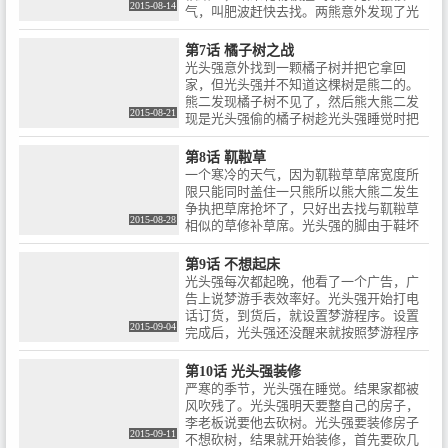
2015-08-14
气，叫肥波赶快去找。两熊意外发现了光
头强的妈妈送给光头强的罐子，光头强说
明原因后结果熊大熊二认为罐子里装的是
第7话 橘子树之战
危险品而不给光头强，结果罐子被打破。
光头强意外找到一颗橘子树并把它拿回
原来罐子里装的是酸菜，根本不是什么危
家，但光头强并不知道这棵树是熊二的。
险品。熊二只好把自己的蜜罐赔给光头
熊二发现橘子树不见了，然后熊大熊二发
强。
2015-08-21
现是光头强偷的橘子树趁光头强睡觉时把
橘子树拿回来了。光头强睡醒发现橘子树
不见了，发现是熊拿走的。熊与光头强开
第8话 靰鞡草
始争夺橘子树。结果橘子树被弄散架了，
一个寒冷的天气，因为靰鞡草草席宽度所
光头强被熊狠狠地揍了一顿。
限只能同时盖住一只熊所以熊大熊二发生
争执把草席抢坏了，只好出去找与靰鞡草
2015-08-28
相似的草修补草席。光头强的脚由于鞋坏
了又疼又痒，需要靰鞡草做鞋垫来保暖。
找到草后，熊二与光头强抢起来，最后被
第9话 不想起床
熊大抢走。光头强在熊洞前放了含有安眠
光头强每次都起晚，他看了一个广告，广
药的烤鱼，贪吃的熊二吃下后立即睡了过
告上说梦游手表效率好。光头强开始打电
去，熊大假装吃了骗过了光头强。光头强
话订货，到货后，就设置梦游程序。设置
垫上草反倒脚更疼了，熊大解释那根本不
2015-09-04
完成后，光头强还没醒来就按照梦游程序
是靰鞡草并把靰鞡草草席送给光头强，光
做事。不久后手表被熊大偷了。熊二就为
头强一高兴把棉被送给两熊。
了阻止光头强的阴谋，就开始用手表被吉
第10话 光头强装修
吉抢去了。吉吉破坏了光头强的梦游程
严寒的季节，光头强在睡觉。结果家都被
序，重启后开始耍猴。光头强发现后，吉
风吹残了。光头强明天要整自己的房子，
吉把手表还给光头强，他还不知道梦游程
李老板说要他去砍树。光头强要装修房子
序被修改。清晨按照梦游程序光头强开始
2015-09-11
不想砍树，结果就开始装修，首先要砍几